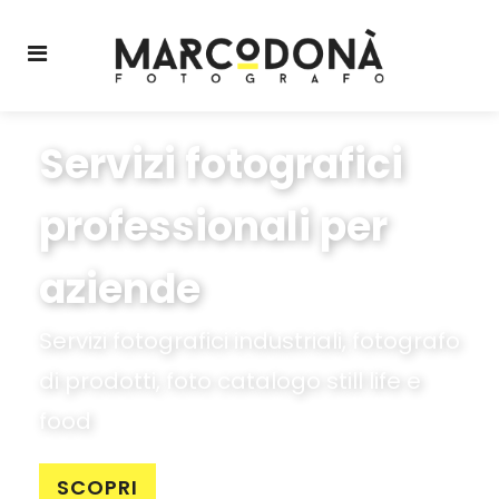
Servizi fotografici
professionali per
aziende
Servizi fotografici industriali, fotografo
di prodotti, foto catalogo still life e
food
SCOPRI